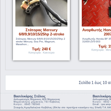
Στάτορας Mercury
Ανορθωτής Hond
6/8/9,9/10/15/25hp 2-stroke
200
Στάτορας Mercury 6/8/9,9/10/15/20/25hp 2
Ανορθωτής Honda BF 35
stroke Mercury, Sea Pro, Magnum,
31600-ZV5-003
Marathon...
Τιμή: 1
Τιμή: 240 €
Κατηγορία : Μετ
Κατηγορία : Καινούριο
Σελίδα 1 έως 10 
Βασιλικάρης Στέλιος
Βασιλικάρη
Διπλωματούχος Μηχανικος ΑΕΝ Μηχανιώνας
Διπλωματούχος Μ
Μηχανολόγος μηχανικός ΤΕΙ Καβάλας
Κινητό : 6932
Κινητό : 6945 792040
Email : ipocam
Σταυρός Αμυγδαλεώνα Καβάλας (δίπλα στο πρατήριο καυσίμου της Shell) Τ.Κ.6