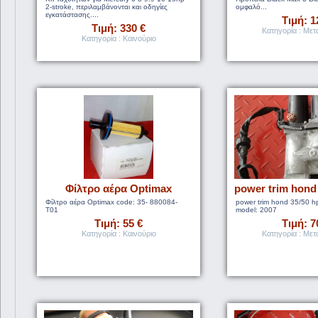
2-stroke, περιλαμβάνονται και οδηγίες
ομφαλό...
εγκατάστασης....
Τιμή: 1
Τιμή: 330 €
Κατηγορία : Μετ
Κατηγορία : Καινούριο
Φίλτρο αέρα Optimax
power trim hond 
Φίλτρο αέρα Optimax code: 35- 880084-
power trim hond 35/50 hp
T01
model: 2007
Τιμή: 55 €
Τιμή: 7
Κατηγορία : Καινούριο
Κατηγορία : Μετ