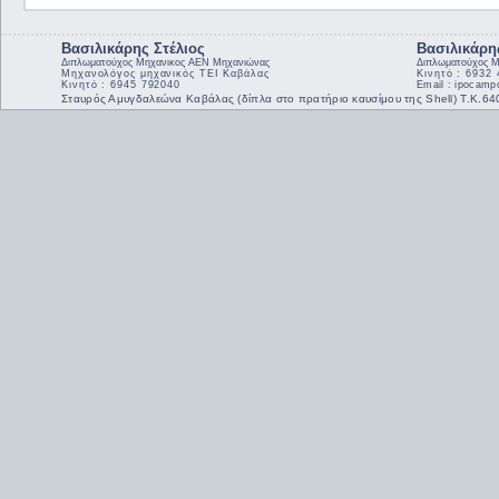
Βασιλικάρης Στέλιος
Βασιλικάρη
Διπλωματούχος Μηχανικος ΑΕΝ Μηχανιώνας
Διπλωματούχος Μ
Μηχανολόγος μηχανικός ΤΕΙ Καβάλας
Κινητό : 6932
Κινητό : 6945 792040
Email : ipocam
Σταυρός Αμυγδαλεώνα Καβάλας (δίπλα στο πρατήριο καυσίμου της Shell) Τ.Κ.6