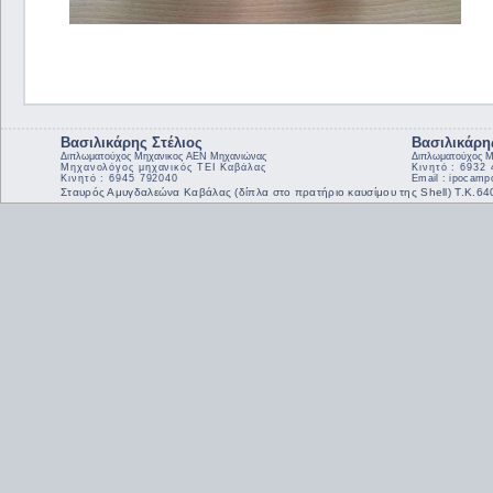
Βασιλικάρης Στέλιος
Βασιλικάρη
Διπλωματούχος Μηχανικος ΑΕΝ Μηχανιώνας
Διπλωματούχος Μ
Μηχανολόγος μηχανικός ΤΕΙ Καβάλας
Κινητό : 6932
Κινητό : 6945 792040
Email : ipocam
Σταυρός Αμυγδαλεώνα Καβάλας (δίπλα στο πρατήριο καυσίμου της Shell) Τ.Κ.6